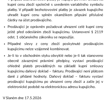
kupní cenu zboží společně s uvedením variabilního symbolu
platby. V případě bezhotovostní platby je závazek kupujícího
uhradit kupní cenu splněn okamžikem připsání příslušné
částky na účet prodávajícího.
Prodávající je oprávněn požadovat uhrazení celé kupní ceny
ještě před odesláním zboží kupujícímu. Ustanovení § 2119
odst. 1 občanského zákoníku se nepoužije.
Případné slevy z ceny zboží poskytnuté prodávajícím
kupujícímu nelze vzájemně kombinovat.
Je-li to v obchodním styku obvyklé nebo je-li tak stanoveno
obecně závaznými právními předpisy, vystaví prodávající
ohledně plateb prováděných na základě kupní smlouvy
kupujícímu daňový doklad – fakturu. Prodávající není plátcem
daně z přidané hodnoty. Daňový doklad – fakturu vystaví
prodávající kupujícímu po uhrazení ceny zboží a zašle jej v
elektronické podobě na elektronickou adresu kupujícího.
V Slaném dne 17.5.2026