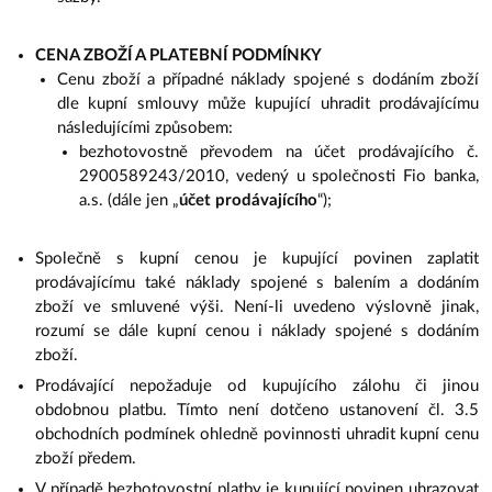
CENA ZBOŽÍ A PLATEBNÍ PODMÍNKY
Cenu zboží a případné náklady spojené s dodáním zboží
dle kupní smlouvy může kupující uhradit prodávajícímu
následujícími způsobem:
bezhotovostně převodem na účet prodávajícího č.
2900589243/2010, vedený u společnosti Fio banka,
a.s. (dále jen „
účet prodávajícího
“);
Společně s kupní cenou je kupující povinen zaplatit
prodávajícímu také náklady spojené s balením a dodáním
zboží ve smluvené výši. Není-li uvedeno výslovně jinak,
rozumí se dále kupní cenou i náklady spojené s dodáním
zboží.
Prodávající nepožaduje od kupujícího zálohu či jinou
obdobnou platbu. Tímto není dotčeno ustanovení čl. 3.5
obchodních podmínek ohledně povinnosti uhradit kupní cenu
zboží předem.
V případě bezhotovostní platby je kupující povinen uhrazovat