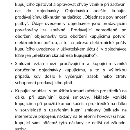
kupujícího zjišťovat a opravovat chyby vzniklé při zadávání
dat do objednávky. Objednávku odešle kupující
prodávajícímu kliknutím na tlačítko „Objednat s povinností
platby“. Údaje uvedené v objednávce jsou prodávajícím
považovány za správné. Prodávající neprodleně po
obdržení objednávky toto obdržení kupujícímu potvrdí
elektronickou poštou, a to na adresu elektronické pošty
kupujícího uvedenou v uživatelském účtu či v objednávce
(dále jen „
elektronická adresa kupujícího
“).
Smluvní vztah mezi prodávajícím a kupujícím vzniká
doručením objednávky kupujícímu, a to s výjimkou
případů, kdy došlo k vyčerpání zásob nebo ztráty
schopnosti prodávajícího plnit.
Kupující souhlasí s použitím komunikačních prostředků na
dálku při uzavírání kupní smlouvy. Náklady vzniklé
kupujícímu při použití komunikačních prostředků na dálku
v souvislosti s uzavřením kupní smlouvy (náklady na
internetové připojení, náklady na telefonní hovory) si hradí
kupující sám, přičemž tyto náklady se neliší od základní
sazby.