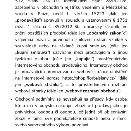
512, Slaný 274 01, identifikační číslo: 26982196,
zapsaného v obchodním rejstříku vedeném u Městského
soudu v Praze, oddíl L, vložka 15223 (dále jen
„
prodávající
“) upravují v souladu s ustanovením § 1751
odst. 1 zákona č. 89/2012 Sb., občanský zákoník, ve
znění pozdějších předpisů (dále jen „
občanský zákoník
“)
vzájemná práva a povinnosti smluvních stran vzniklé v
souvislosti nebo na základě kupní smlouvy (dále jen
„
kupní smlouva
“) uzavírané mezi prodávajícím a jinou
fyzickou osobou (dále jen „
kupující
“) prostřednictvím
internetového obchodu prodávajícího. Internetový obchod
je prodávajícím provozován na webové stránce umístěné
na internetové adrese
https://shop.florbalslany.cz/
(dále
jen „
webová stránka
“), a to prostřednictvím rozhraní
webové stránky (dále jen „
webové rozhraní obchodu
“).
Obchodní podmínky se nevztahují na případy, kdy osoba,
která má v úmyslu nakoupit zboží od prodávajícího, je
právnickou osobou či osobou, jež jedná při objednávání
zboží v rámci své podnikatelské činnosti nebo v rámci
svého samostatného výkonu povolání.